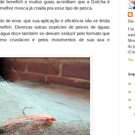
de bonefish e muitos guias acreditam que a Gotcha é
 melhor mosca já criada pra esse tipo de pesca.
 de errar, que sua aplicação e eficiência não se limita
São 
efish. Diversas outras espécies de peixes de águas
Um a
e água doce também se deixam seduzir pelo formato que
nat
eno crustáceo e pelos movimentos de sua asa e
Mosc
da p
(Ca
Ver 
Arqu
►
►
►
▼