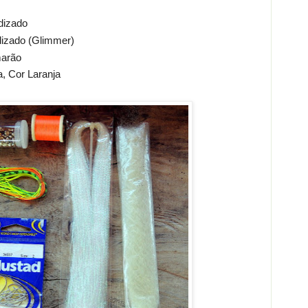
dizado
idizado (Glimmer)
marão
, Cor Laranja