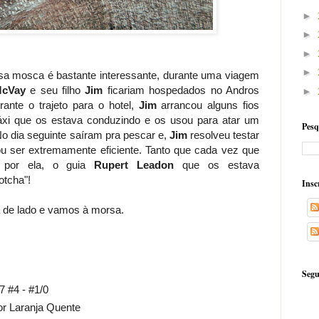
►
►
►
►
ssa mosca é bastante interessante, durante uma viagem
McVay
e seu filho
Jim
ficariam hospedados no Andros
►
rante o trajeto para o hotel,
Jim
arrancou alguns fios
áxi que os estava conduzindo e os usou para atar um
Pesq
o dia seguinte saíram pra pescar e,
Jim
resolveu testar
 ser extremamente eficiente. Tanto que cada vez que
 por ela, o guia
Rupert Leadon
que os estava
otcha"!
Insc
a de lado e vamos à morsa.
Segu
 #4 - #1/0
or Laranja Quente