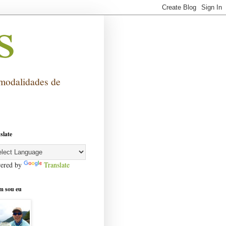
 modalidades de
slate
ered by
Translate
m sou eu