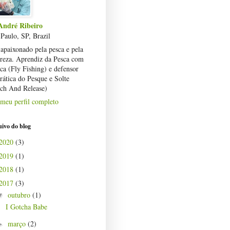
André Ribeiro
Paulo, SP, Brazil
paixonado pela pesca e pela
ureza. Aprendiz da Pesca com
a (Fly Fishing) e defensor
rática do Pesque e Solte
tch And Release)
meu perfil completo
ivo do blog
2020
(3)
2019
(1)
2018
(1)
2017
(3)
outubro
(1)
▼
I Gotcha Babe
março
(2)
►