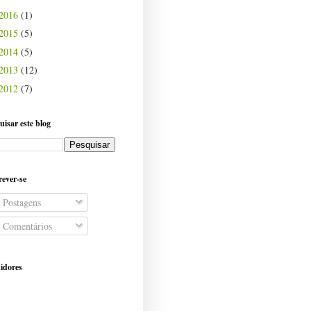
2016
(1)
2015
(5)
2014
(5)
2013
(12)
2012
(7)
uisar este blog
rever-se
Postagens
Comentários
idores