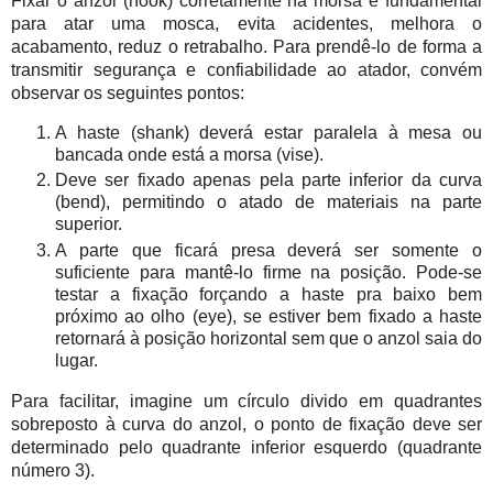
Fixar o anzol (hook) corretamente na morsa é fundamental
para atar uma mosca, evita acidentes, melhora o
acabamento, reduz o retrabalho. Para prendê-lo de forma a
transmitir segurança e confiabilidade ao atador, convém
observar os seguintes pontos:
A haste (shank) deverá estar paralela à mesa ou
bancada onde está a morsa (vise).
Deve ser fixado apenas pela parte inferior da curva
(bend), permitindo o atado de materiais na parte
superior.
A parte que ficará presa deverá ser somente o
suficiente para mantê-lo firme na posição. Pode-se
testar a fixação forçando a haste pra baixo bem
próximo ao olho (eye), se estiver bem fixado a haste
retornará à posição horizontal sem que o anzol saia do
lugar.
Para facilitar, imagine um círculo divido em quadrantes
sobreposto à curva do anzol, o ponto de fixação deve ser
determinado pelo quadrante inferior esquerdo (quadrante
número 3).