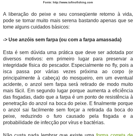
Fonte:
http://www.tofinofishing.com
A liberação do peixe e seu conseqüente retorno à vida,
pode se tornar muito mais serena bastando apenas que se
tome
alguns cuidados básicos:
-> Use anzóis sem farpa (ou com a farpa amassada)
Esta é sem dúvida uma prática que deve ser adotada por
diversos motivos: em primeiro lugar para preservar a
integridade física do pescador. Especialmente no fly, pois a
isca passa por várias vezes próxima ao corpo (e
principalmente à cabeça) do mosqueiro, em um eventual
acidente, o anzol sem farpa será retirado de modo muito
mais fácil. Em segundo lugar porque aumenta a eficiência
das fisgadas, dado que a farpa é um ponto de resistência à
penetração do anzol na boca do peixe. E finalmente porque
o anzol sai facilmente sem forçar a retirada da boca do
peixe, reduzindo o furo causado pela fisgada e a
probabilidade de infecção por vírus e bactérias.
Não custa nada lembrar que existe uma
forma correta de